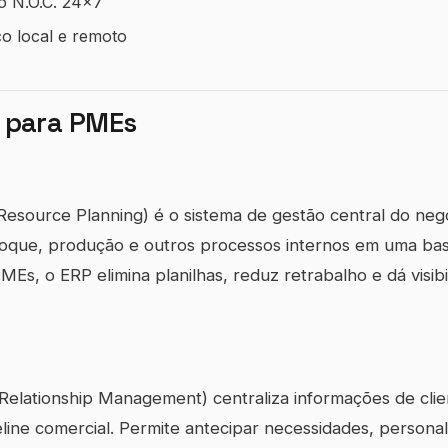
o N.O.C. 24x7
co local e remoto
 para PMEs
Resource Planning) é o sistema de gestão central do neg
stoque, produção e outros processos internos em uma ba
MEs, o ERP elimina planilhas, reduz retrabalho e dá visib
lationship Management) centraliza informações de clien
eline comercial. Permite antecipar necessidades, persona