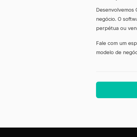
Desenvolvemos CR
negócio. O softw
perpétua ou vend
Fale com um espe
modelo de negóc
Falar com um