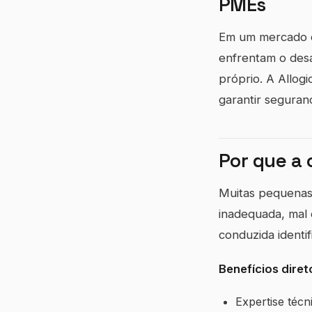
PMEs
Em um mercado o
enfrentam o desa
próprio. A Allog
garantir seguran
Por que a 
Muitas pequenas
inadequada, mal 
conduzida identi
Benefícios diret
Expertise técn