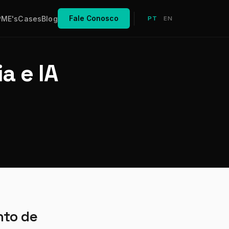
PME's
Cases
Blog
Fale Conosco
PT
EN
a e IA
nto de